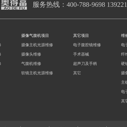
服务热线：
400-788-9698 13922
摄像气腹机项目
其它项目
维
修
摄像主机光源维修
电子腹腔镜维修
电
修
摄像头维修
手术器械
纤
修
气腹机维修
超声刀及手柄
硬
软镜主机光源维修
其它
摄
主
电
其