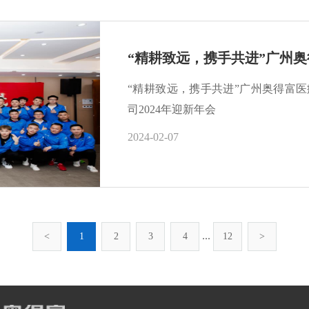
“精耕致远，携手共进”广州奥得富
司2024年迎新年会
2024-02-07
...
<
1
2
3
4
12
>