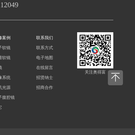
112049
修案例
联系我们
子软镜
联系方式
维软镜
电子地图
镜
在线留言
关注奥得富
像系统
招贤纳士
机光源
招商合作
子腹腔镜
它