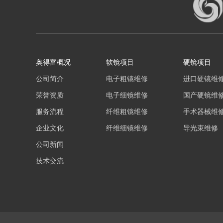
奥得富概况
软镜项目
硬镜项目
公司简介
电子粗镜维修
进口硬镜维
荣誉资质
电子细镜维修
国产硬镜维
服务流程
纤维粗镜维修
手术器械维
企业文化
纤维细镜维修
导光束维修
公司新闻
技术交流